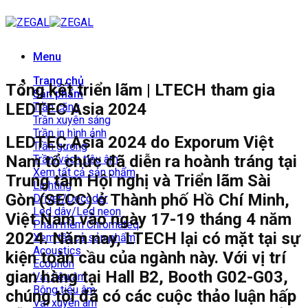
Bỏ
qua
nội
dung
Menu
Trang chủ
Tổng kết triển lãm | LTECH tham gia
Sản phẩm
LEDTEC Asia 2024
Trần căng
Trần xuyên sáng
Trần in hình ảnh
LEDTEC Asia 2024 do Exporum Việt
Trần gương
Nam tổ chức đã diễn ra hoành tráng tại
Trần/vách tiêu âm
Xem tất cả sản phẩm
Trung tâm Hội nghị và Triển lãm Sài
Lighting
Gòn (SECC) ở Thành phố Hồ Chí Minh,
Driver/Decoder
Led dây/Led neon
Việt Nam vào ngày 17-19 tháng 4 năm
Phần mềm Chromateq
2024. Năm nay, LTECH lại có mặt tại sự
Xem tất cả sản phẩm
Acoustics
kiện toàn cầu của ngành này. Với vị trí
Ecophon
gian hàng tại Hall B2, Booth G02-G03,
Vải tiêu âm
Bông tiêu âm
chúng tôi đã có các cuộc thảo luận hấp
Vải xuyên âm