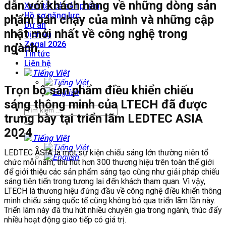
dẫn với khách hàng về những dòng sản
Xem tất cả sản phẩm
Hồ sơ năng lực
phẩm bán chạy của mình và những cập
Dự án
nhật mới nhất về công nghệ trong
Dịch vụ
Zegal 2026
ngành.
Tin tức
Liên hệ
Trọn bộ sản phẩm điều khiển chiếu
sáng thông minh của LTECH đã được
trưng bày tại triển lãm LEDTEC ASIA
2024
LEDTEC ASIA là một sự kiện chiếu sáng lớn thường niên tổ
chức mỗi năm, thu hút hơn 300 thương hiệu trên toàn thế giới
để giới thiệu các sản phẩm sáng tạo cũng như giải pháp chiếu
sáng tiên tiến trong tương lai đến khách tham quan. Vì vậy,
LTECH là thương hiệu đứng đầu về công nghệ điều khiển thông
minh chiếu sáng quốc tế cũng không bỏ qua triển lãm lần này.
Triển lãm này đã thu hút nhiều chuyên gia trong ngành, thúc đẩy
nhiều hoạt động giao tiếp có giá trị.