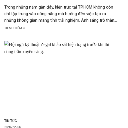
Trong những năm gần đây, kiến trúc tại TP.HCM không còn
chỉ tập trung vào công năng mà hướng đến việc tạo ra
những không gian mang tính trải nghiệm. Ánh sáng trở thành
một yếu tố thiết kế quan trọng, góp phần định hình cảm xúc,
XEM THÊM
nhận diện thương hiệu và nâng cao giá
TIN TỨC
24/07/2026