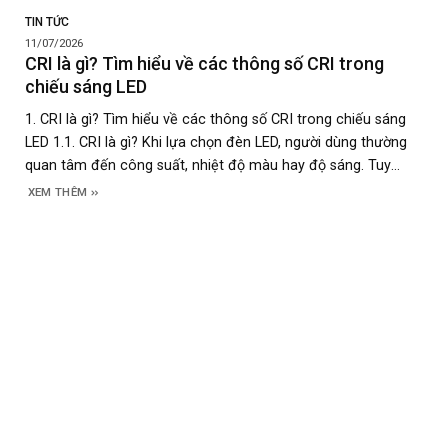
TIN TỨC
11/07/2026
CRI là gì? Tìm hiểu về các thông số CRI trong
chiếu sáng LED
1. CRI là gì? Tìm hiểu về các thông số CRI trong chiếu sáng
LED 1.1. CRI là gì? Khi lựa chọn đèn LED, người dùng thường
quan tâm đến công suất, nhiệt độ màu hay độ sáng. Tuy
nhiên, có một thông số quan trọng không kém nhưng lại ít
XEM THÊM
được chú ý, đó