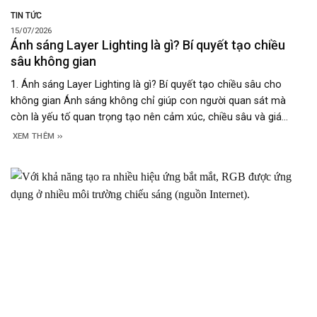
TIN TỨC
15/07/2026
Ánh sáng Layer Lighting là gì? Bí quyết tạo chiều
sâu không gian
1. Ánh sáng Layer Lighting là gì? Bí quyết tạo chiều sâu cho
không gian Ánh sáng không chỉ giúp con người quan sát mà
còn là yếu tố quan trọng tạo nên cảm xúc, chiều sâu và giá
trị thẩm mỹ của một công trình. Thay vì sử dụng một nguồn
XEM THÊM
sáng duy nhất,