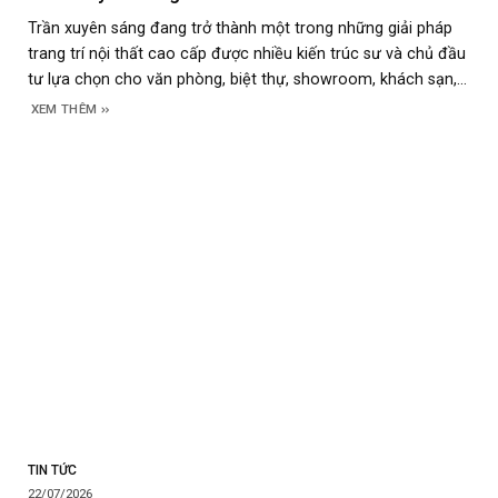
Trần xuyên sáng đang trở thành một trong những giải pháp
trang trí nội thất cao cấp được nhiều kiến trúc sư và chủ đầu
tư lựa chọn cho văn phòng, biệt thự, showroom, khách sạn,
nhà hàng và phòng hội nghị. Không chỉ mang đến hiệu ứng
XEM THÊM
ánh sáng mềm mại, đồng đều, hệ
TIN TỨC
22/07/2026