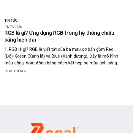
TIN TỨC
04/07/2026
RGB là gì? Ứng dụng RGB trong hệ thống chiếu
sáng hiện đại
1. RGB là gì? RGB là viết tắt của ba màu cơ bản gồm Red
(Đỏ), Green (Xanh lá) và Blue (Xanh dương). Đây là mô hình
màu cộng, hoạt động bằng cách kết hợp ba màu ánh sáng
này với các mức cường độ khác nhau để tạo ra nhiều màu
XEM THÊM
sắc mới. Khi