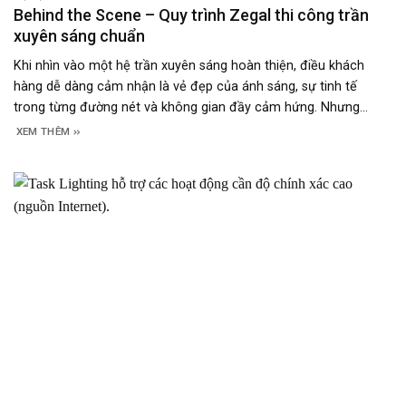
Behind the Scene – Quy trình Zegal thi công trần
xuyên sáng chuẩn
Khi nhìn vào một hệ trần xuyên sáng hoàn thiện, điều khách
hàng dễ dàng cảm nhận là vẻ đẹp của ánh sáng, sự tinh tế
trong từng đường nét và không gian đầy cảm hứng. Nhưng
phía sau thành quả ấy là cả một quy trình kỹ thuật được thực
XEM THÊM
hiện tỉ mỉ ở