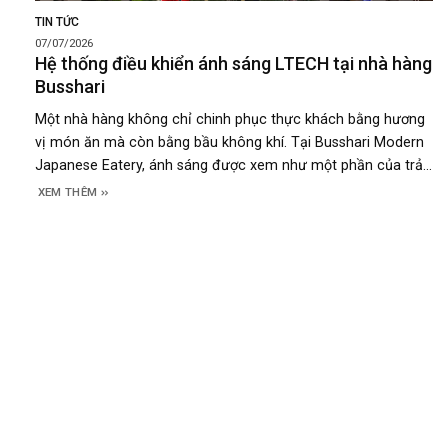
TIN TỨC
07/07/2026
Hệ thống điều khiển ánh sáng LTECH tại nhà hàng
Busshari
Một nhà hàng không chỉ chinh phục thực khách bằng hương
vị món ăn mà còn bằng bầu không khí. Tại Busshari Modern
Japanese Eatery, ánh sáng được xem như một phần của trải
nghiệm, góp phần tạo nên cảm xúc ngay từ khi khách bước
XEM THÊM
vào không gian. Để hiện thực hóa ý tưởng