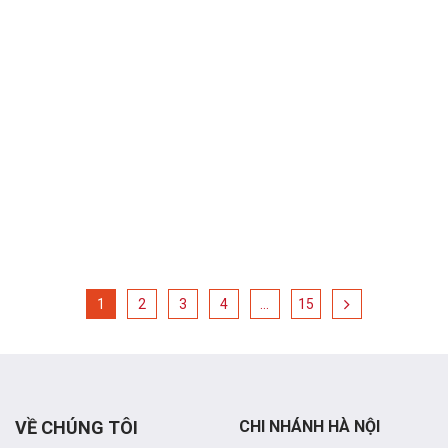
1
2
3
4
…
15
VỀ CHÚNG TÔI
CHI NHÁNH HÀ NỘI