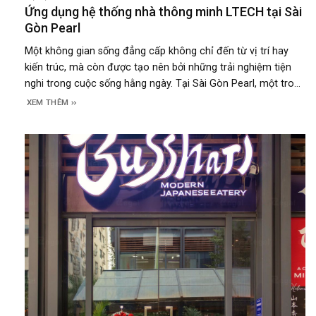
Ứng dụng hệ thống nhà thông minh LTECH tại Sài
Gòn Pearl
Một không gian sống đẳng cấp không chỉ đến từ vị trí hay
kiến trúc, mà còn được tạo nên bởi những trải nghiệm tiện
nghi trong cuộc sống hằng ngày. Tại Sài Gòn Pearl, một trong
những khu căn hộ cao cấp nổi bật bên bờ sông Sài Gòn, giải
XEM THÊM
pháp nhà thông minh