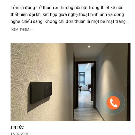
Trần in đang trở thành xu hướng nổi bật trong thiết kế nội
thất hiện đại khi kết hợp giữa nghệ thuật hình ảnh và công
nghệ chiếu sáng. Không chỉ đơn thuần là một bề mặt trang
trí, trần in xuyên sáng còn tạo nên những hiệu ứng thị giác
XEM THÊM
độc đáo, giúp không
TIN TỨC
18/07/2026