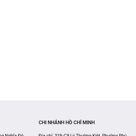
CHI NHÁNH HỒ CHÍ MINH
ng Nghĩa Đô,
Địa chỉ: 319-C9 Lý Thường Kiệt, Phường Phú