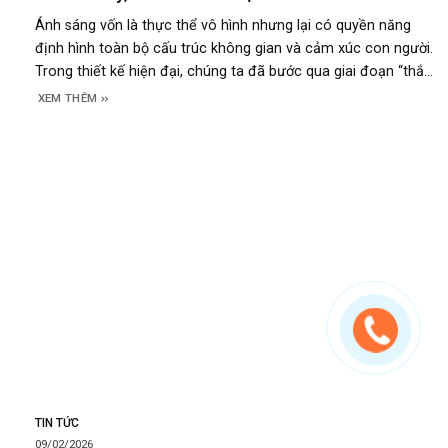
Ánh sáng vốn là thực thể vô hình nhưng lại có quyền năng
định hình toàn bộ cấu trúc không gian và cảm xúc con người.
Trong thiết kế hiện đại, chúng ta đã bước qua giai đoạn “thắp
sáng để nhìn rõ” và tiến tới kỷ nguyên “chiếu sáng để trải
XEM THÊM
nghiệm”. Xu hướng
TIN TỨC
09/02/2026