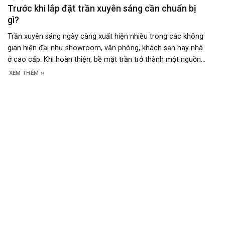
Trước khi lắp đặt trần xuyên sáng cần chuẩn bị
gì?
Trần xuyên sáng ngày càng xuất hiện nhiều trong các không
gian hiện đại như showroom, văn phòng, khách sạn hay nhà
ở cao cấp. Khi hoàn thiện, bề mặt trần trở thành một nguồn
sáng lớn, mềm và đồng đều, tạo cảm giác không gian nhẹ và
XEM THÊM
mở hơn. Tuy nhiên, để đạt được