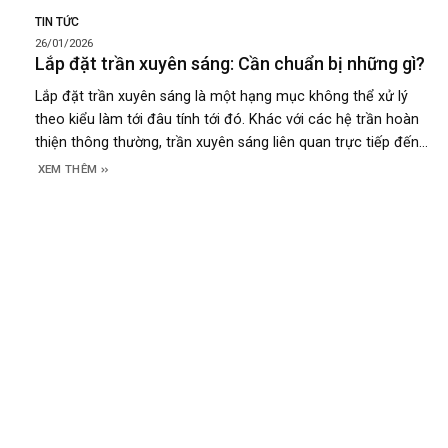
TIN TỨC
26/01/2026
Lắp đặt trần xuyên sáng: Cần chuẩn bị những gì?
Lắp đặt trần xuyên sáng là một hạng mục không thể xử lý
theo kiểu làm tới đâu tính tới đó. Khác với các hệ trần hoàn
thiện thông thường, trần xuyên sáng liên quan trực tiếp đến
ánh sáng, kết cấu trần và hệ điện phía trên. Nếu khâu chuẩn
XEM THÊM
bị không đầy đủ,