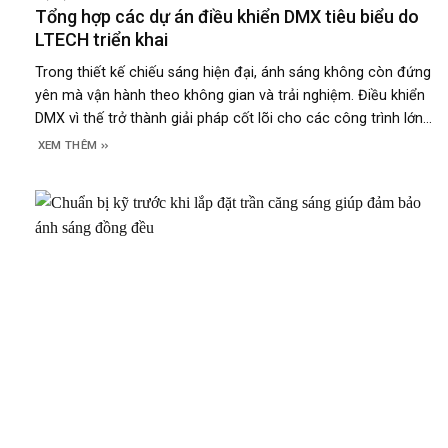
Tổng hợp các dự án điều khiển DMX tiêu biểu do
LTECH triển khai
Trong thiết kế chiếu sáng hiện đại, ánh sáng không còn đứng
yên mà vận hành theo không gian và trải nghiệm. Điều khiển
DMX vì thế trở thành giải pháp cốt lõi cho các công trình lớn,
nơi ánh sáng cần chính xác, ổn định và có kịch bản rõ ràng.
XEM THÊM
Những dự án