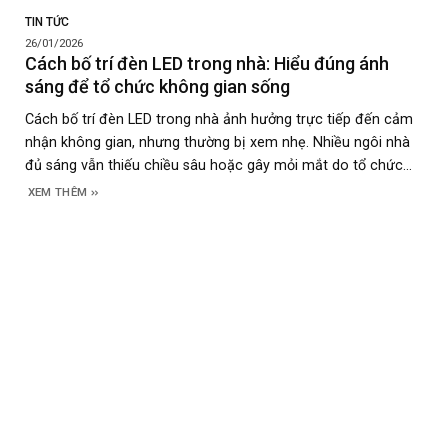
TIN TỨC
26/01/2026
Cách bố trí đèn LED trong nhà: Hiểu đúng ánh
sáng để tổ chức không gian sống
Cách bố trí đèn LED trong nhà ảnh hưởng trực tiếp đến cảm
nhận không gian, nhưng thường bị xem nhẹ. Nhiều ngôi nhà
đủ sáng vẫn thiếu chiều sâu hoặc gây mỏi mắt do tổ chức
ánh sáng chưa hợp lý. Khi hiểu đúng bản chất ánh sáng LED,
XEM THÊM
việc bố trí đèn sẽ