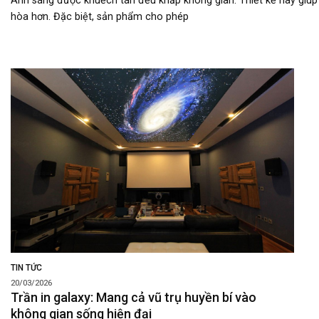
Ánh sáng được khuếch tán đều khắp không gian. Thiết kế này giúp 
hòa hơn. Đặc biệt, sản phẩm cho phép
TIN TỨC
20/03/2026
Trần in galaxy: Mang cả vũ trụ huyền bí vào
không gian sống hiện đại