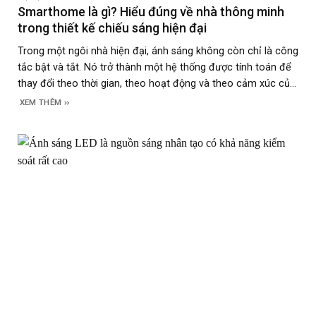
Smarthome là gì? Hiểu đúng về nhà thông minh
trong thiết kế chiếu sáng hiện đại
Trong một ngôi nhà hiện đại, ánh sáng không còn chỉ là công
tắc bật và tắt. Nó trở thành một hệ thống được tính toán để
thay đổi theo thời gian, theo hoạt động và theo cảm xúc của
người sử dụng. Khi công nghệ điều khiển được tích hợp vào
XEM THÊM
hệ thống điện