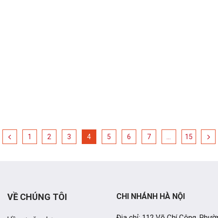
1
2
3
4
5
6
7
…
15
VỀ CHÚNG TÔI
CHI NHÁNH HÀ NỘI
Địa chỉ: 112 Võ Chí Công, Phườ