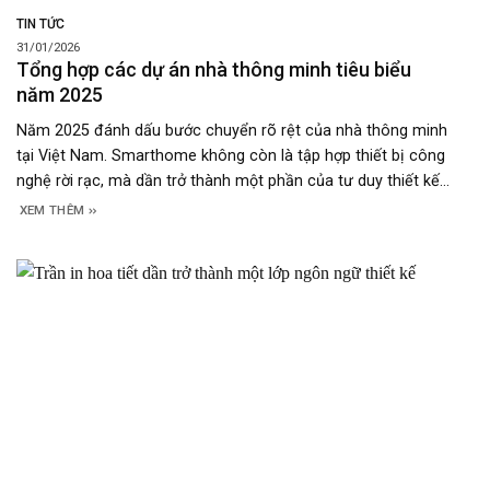
TIN TỨC
31/01/2026
Tổng hợp các dự án nhà thông minh tiêu biểu
năm 2025
Năm 2025 đánh dấu bước chuyển rõ rệt của nhà thông minh
tại Việt Nam. Smarthome không còn là tập hợp thiết bị công
nghệ rời rạc, mà dần trở thành một phần của tư duy thiết kế
tổng thể, nơi ánh sáng, vật liệu và công nghệ vận hành song
XEM THÊM
song để nâng cao