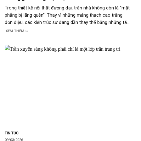
Trong thiết kế nội thất đương đại, trần nhà không còn là “mặt
phẳng bị lãng quên”. Thay vì những mảng thạch cao trắng
đơn điệu, các kiến trúc sư đang dần thay thế bằng những tác
phẩm nghệ thuật có chiều sâu. Một trong những xu hướng
XEM THÊM
bùng nổ nhất chính là trần in
TIN TỨC
09/03/2026