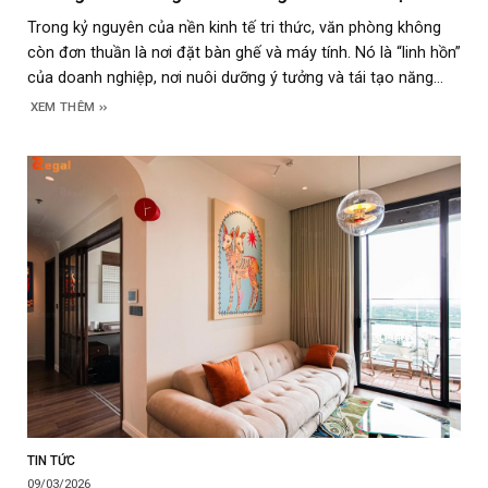
Trong kỷ nguyên của nền kinh tế tri thức, văn phòng không
còn đơn thuần là nơi đặt bàn ghế và máy tính. Nó là “linh hồn”
của doanh nghiệp, nơi nuôi dưỡng ý tưởng và tái tạo năng
lượng cho nhân viên. Tuy nhiên, một thực trạng đáng buồn là
XEM THÊM
đa số văn phòng
TIN TỨC
09/03/2026