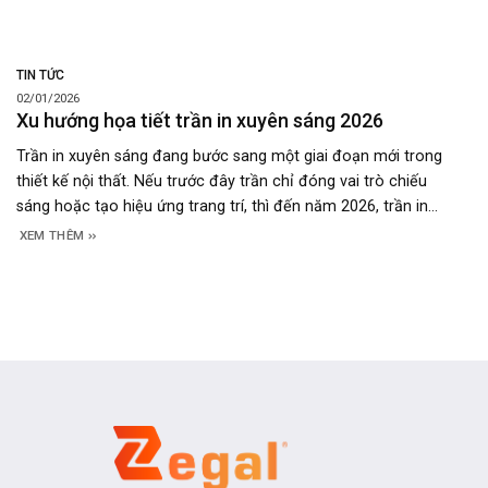
TIN TỨC
02/01/2026
Xu hướng họa tiết trần in xuyên sáng 2026
Trần in xuyên sáng đang bước sang một giai đoạn mới trong
thiết kế nội thất. Nếu trước đây trần chỉ đóng vai trò chiếu
sáng hoặc tạo hiệu ứng trang trí, thì đến năm 2026, trần in
được xem như một bề mặt kể chuyện, nơi họa tiết, ánh sáng
XEM THÊM
và cảm xúc hòa