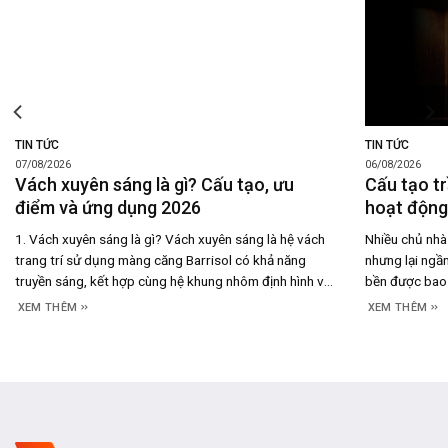
TIN TỨC
TIN TỨC
07/08/2026
06/08/2026
Vách xuyên sáng là gì? Cấu tạo, ưu
Cấu tạo tr
điểm và ứng dụng 2026
hoạt động,
1. Vách xuyên sáng là gì? Vách xuyên sáng là hệ vách
Nhiều chủ nhà 
trang trí sử dụng màng căng Barrisol có khả năng
nhưng lại ngần
truyền sáng, kết hợp cùng hệ khung nhôm định hình và
bền được bao 
đèn LED đặt phía sau để tạo nên bề mặt phát sáng
thực tế, câu t
XEM THÊM
XEM THÊM
đồng đều. Thay vì chỉ đóng vai trò là một
hoạt động của