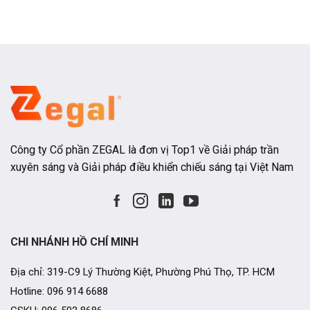
đồng đều. Thay vì chỉ đóng vai trò là một
hoạt động của
Công ty Cổ phần ZEGAL là đơn vị Top1 về Giải pháp trần
xuyên sáng và Giải pháp điều khiển chiếu sáng tại Việt Nam
CHI NHÁNH HỒ CHÍ MINH
Địa chỉ: 319-C9 Lý Thường Kiệt, Phường Phú Thọ, TP. HCM
Hotline: 096 914 6688