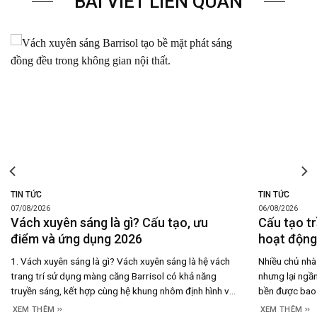
BÀI VIẾT LIÊN QUAN
TIN TỨC
TIN TỨC
07/08/2026
06/08/2026
Vách xuyên sáng là gì? Cấu tạo, ưu
Cấu tạo tr
điểm và ứng dụng 2026
hoạt động,
1. Vách xuyên sáng là gì? Vách xuyên sáng là hệ vách
Nhiều chủ nhà 
trang trí sử dụng màng căng Barrisol có khả năng
nhưng lại ngần
truyền sáng, kết hợp cùng hệ khung nhôm định hình và
bền được bao 
đèn LED đặt phía sau để tạo nên bề mặt phát sáng
thực tế, câu t
XEM THÊM
XEM THÊM