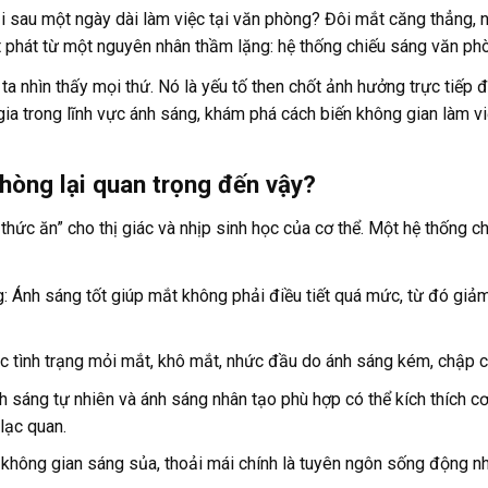
 sau một ngày dài làm việc tại văn phòng? Đôi mắt căng thẳng, n
t phát từ một nguyên nhân thầm lặng: hệ thống chiếu sáng văn ph
a nhìn thấy mọi thứ. Nó là yếu tố then chốt ảnh hưởng trực tiếp 
gia trong lĩnh vực ánh sáng, khám phá cách biến không gian làm v
phòng lại quan trọng đến vậy?
 thức ăn” cho thị giác và nhịp sinh học của cơ thể. Một hệ thống 
: Ánh sáng tốt giúp mắt không phải điều tiết quá mức, từ đó giảm 
c tình trạng mỏi mắt, khô mắt, nhức đầu do ánh sáng kém, chập c
nh sáng tự nhiên và ánh sáng nhân tạo phù hợp có thể kích thích 
 lạc quan.
 không gian sáng sủa, thoải mái chính là tuyên ngôn sống động n