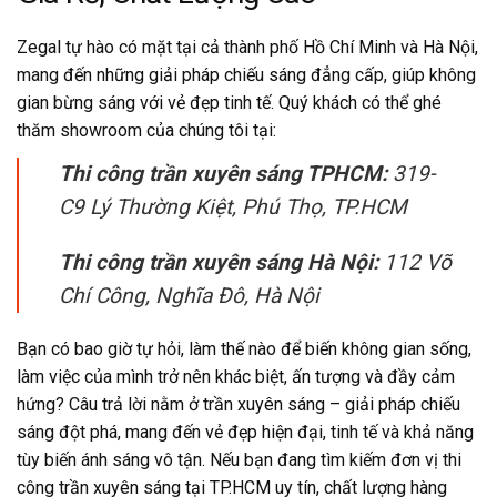
Zegal tự hào có mặt tại cả thành phố Hồ Chí Minh và Hà Nội,
mang đến những giải pháp chiếu sáng đẳng cấp, giúp không
gian bừng sáng với vẻ đẹp tinh tế. Quý khách có thể ghé
thăm showroom của chúng tôi tại:
Thi công trần xuyên sáng TPHCM:
319-
C9 Lý Thường Kiệt, Phú Thọ, TP.HCM
Thi công trần xuyên sáng Hà Nội:
112 Võ
Chí Công, Nghĩa Đô, Hà Nội
Bạn có bao giờ tự hỏi, làm thế nào để biến không gian sống,
làm việc của mình trở nên khác biệt, ấn tượng và đầy cảm
hứng? Câu trả lời nằm ở
trần xuyên sáng
– giải pháp chiếu
sáng đột phá, mang đến vẻ đẹp hiện đại, tinh tế và khả năng
tùy biến ánh sáng vô tận. Nếu bạn đang tì
m kiếm đơn vị
thi
công trần xuyên sáng tại TP.HCM
u
y tín, chất lượng hàng