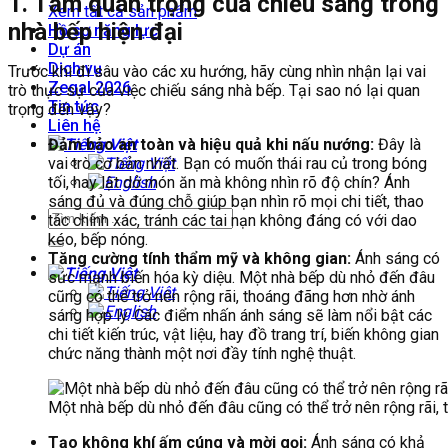
1. Tầm quan trọng của chiếu sáng trong
Xem tất cả sản phẩm
nhà bếp hiện đại
Hồ sơ năng lực
Dự án
Dịch vụ
Trước khi đi sâu vào các xu hướng, hãy cùng nhìn nhận lại vai
Zegal 2026
trò thực sự của việc chiếu sáng nhà bếp. Tại sao nó lại quan
Tin tức
trọng đến vậy?
Liên hệ
Đảm bảo an toàn và hiệu quả khi nấu nướng:
Đây là
vai trò cơ bản nhất. Bạn có muốn thái rau củ trong bóng
tối, hay lật dở món ăn mà không nhìn rõ độ chín? Ánh
sáng đủ và đúng chỗ giúp bạn nhìn rõ mọi chi tiết, thao
tác chính xác, tránh các tai nạn không đáng có với dao
kéo, bếp nóng.
Tăng cường tính thẩm mỹ và không gian:
Ánh sáng có
sức mạnh biến hóa kỳ diệu. Một nhà bếp dù nhỏ đến đâu
cũng có thể trở nên rộng rãi, thoáng đãng hơn nhờ ánh
sáng hợp lý. Các điểm nhấn ánh sáng sẽ làm nổi bật các
chi tiết kiến trúc, vật liệu, hay đồ trang trí, biến không gian
chức năng thành một nơi đầy tính nghệ thuật.
Một nhà bếp dù nhỏ đến đâu cũng có thể trở nên rộng rãi,
Tạo không khí ấm cúng và mời gọi:
Ánh sáng có khả