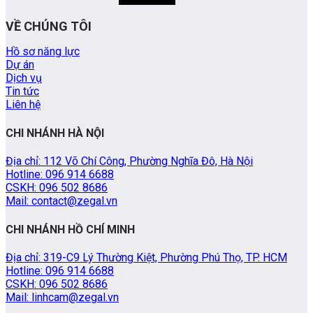
VỀ CHÚNG TÔI
Hồ sơ năng lực
Dự án
Dịch vụ
Tin tức
Liên hệ
CHI NHÁNH HÀ NỘI
Địa chỉ: 112 Võ Chí Công, Phường Nghĩa Đô, Hà Nội
Hotline: 096 914 6688
CSKH: 096 502 8686
Mail: contact@zegal.vn
CHI NHÁNH HỒ CHÍ MINH
Địa chỉ: 319-C9 Lý Thường Kiệt, Phường Phú Thọ, TP. HCM
Hotline: 096 914 6688
CSKH: 096 502 8686
Mail: linhcam@zegal.vn