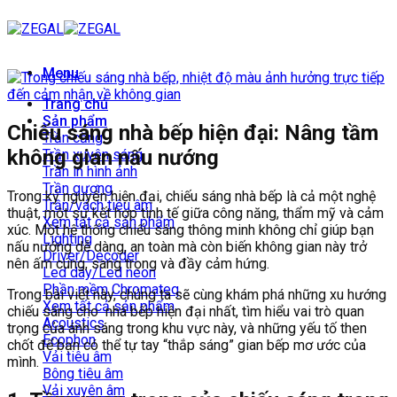
Bỏ
qua
nội
dung
Menu
Trang chủ
Sản phẩm
Chiếu sáng nhà bếp hiện đại: Nâng tầm
Trần căng
không gian nấu nướng
Trần xuyên sáng
Trần in hình ảnh
Trần gương
Trong kỷ nguyên hiện đại, chiếu sáng nhà bếp là cả một nghệ
Trần/vách tiêu âm
thuật, một sự kết hợp tinh tế giữa công năng, thẩm mỹ và cảm
Xem tất cả sản phẩm
xúc. Một hệ thống chiếu sáng thông minh không chỉ giúp bạn
Lighting
nấu nướng dễ dàng, an toàn mà còn biến không gian này trở
Driver/Decoder
nên ấm cúng, sang trọng và đầy cảm hứng.
Led dây/Led neon
Phần mềm Chromateq
Trong bài viết này, chúng ta sẽ cùng khám phá những xu hướng
Xem tất cả sản phẩm
chiếu sáng cho nhà bếp hiện đại nhất, tìm hiểu vai trò quan
Acoustics
trọng của ánh sáng trong khu vực này, và những yếu tố then
Ecophon
chốt để bạn có thể tự tay “thắp sáng” gian bếp mơ ước của
Vải tiêu âm
mình.
Bông tiêu âm
Vải xuyên âm