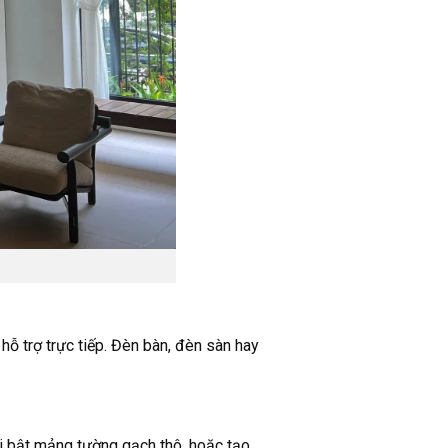
 hỗ trợ trực tiếp. Đèn bàn, đèn sàn hay
ổi bật mảng tường gạch thô, hoặc tạo