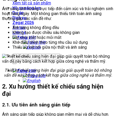
Xem tất cả sản phẩm
Hồ sơ năng lực
Ánh sáng ảnh hưởng trực tiếp đến cảm xúc và trải nghiệm sinh
Dự án
hoạt hàng ngày. Một không gian thiếu tính toán ánh sáng
Dịch vụ
thường gặp các vấn đề như:
Zegal 2026
Ánh sáng không đồng đều
Tin tức
Không tạo được chiều sâu không gian
Liên hệ
Gây chói mắt hoặc mỏi mắt
Khó điều chỉnh theo từng nhu cầu sử dụng
Thiếu sự kết nối giữa nội thất và ánh sáng
Thiết kế chiếu sáng hiện đại giúp giải quyết toàn bộ những
vấn đề này bằng cách kết hợp giữa công nghệ và thẩm mỹ.
2. Xu hướng thiết kế chiếu sáng hiện
đại
2.1. Ưu tiên ánh sáng gián tiếp
Ánh sáng gián tiếp giúp không gian mềm mại và dễ chịu hơn.