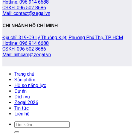
Hotline: 096 914 6688
CSKH: 096 502 8686
Mail: contact@zegal.vn
CHI NHÁNH HỒ CHÍ MINH
Địa chỉ: 319-C9 Lý Thường Kiệt, Phường Phú Thọ, TP. HCM
Hotline: 096 914 6688
CSKH: 096 502 8686
Mail: linhcam@zegal.vn
Trang chủ
Sản phẩm
Hồ sơ năng lực
Dự án
Dịch vụ
Zegal 2026
Tin tức
Liên hệ