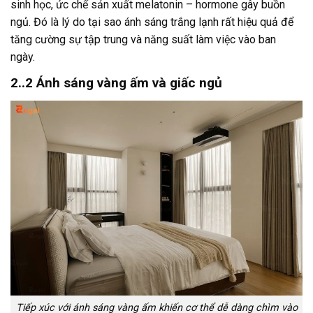
sinh học, ức chế sản xuất melatonin – hormone gây buồn
ngủ. Đó là lý do tại sao ánh sáng trắng lạnh rất hiệu quả để
tăng cường sự tập trung và năng suất làm việc vào ban
ngày.
2..2 Ánh sáng vàng ấm và giấc ngủ
Tiếp xúc với ánh sáng vàng ấm khiến cơ thể dễ dàng chìm vào