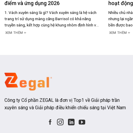
điểm và ứng dụng 2026
hoạt động,
1. Vách xuyên sáng là gì? Vách xuyên sáng là hệ vách
Nhiều chủ nhà 
trang trí sử dụng màng căng Barrisol có khả năng
nhưng lại ngần
truyền sáng, kết hợp cùng hệ khung nhôm định hình và
bền được bao 
đèn LED đặt phía sau để tạo nên bề mặt phát sáng
thực tế, câu t
XEM THÊM
XEM THÊM
đồng đều. Thay vì chỉ đóng vai trò là một
hoạt động của
Công ty Cổ phần ZEGAL là đơn vị Top1 về Giải pháp trần
xuyên sáng và Giải pháp điều khiển chiếu sáng tại Việt Nam