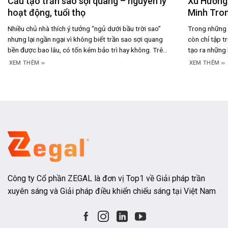
Cấu tạo trần sao sợi quang – nguyên lý
Xu Hướng 
hoạt động, tuổi thọ
Minh Tron
Nhiều chủ nhà thích ý tưởng “ngủ dưới bầu trời sao”
Trong những 
nhưng lại ngần ngại vì không biết trần sao sợi quang
còn chỉ tập 
bền được bao lâu, có tốn kém bảo trì hay không. Trên
tạo ra những 
thực tế, câu trả lời nằm ở chính cấu tạo và nguyên lý
sáng trở thàn
XEM THÊM
XEM THÊM
hoạt động của hệ thống này – một
phần định hìn
cao giá
Công ty Cổ phần ZEGAL là đơn vị Top1 về Giải pháp trần
xuyên sáng và Giải pháp điều khiển chiếu sáng tại Việt Nam