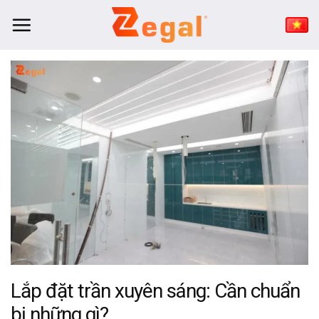
Bỏ
qua
nội
dung
Lắp đặt trần xuyên sáng: Cần chuẩn
bị những gì?