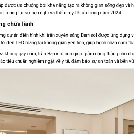
pháp được ưa chuộng bởi khả năng tạo ra không gian sống đẹp và h
ol, mang lại sự tiện nghi và thẩm mỹ tối ưu trong năm 2024.
ng chữa lành
g dự án điển hình khi trần xuyên sáng Barrisol được ứng dụng vớ
ừ đèn LED mang lại không gian yên tĩnh, giúp bệnh nhân cảm thấy t
à không gây chói, trần Barrisol còn giúp giảm căng thẳng cho nhâ
các tiêu chuẩn nghiêm ngặt về y tế, đảm bảo sự an toàn và bền vữ