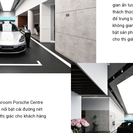
gian ấn tư
thách thức 
để trưng 
không gian
bật sản p
cho thị gi
owroom Porsche Centre
 nổi bật cái đường nét
 thị giác cho khách hàng.