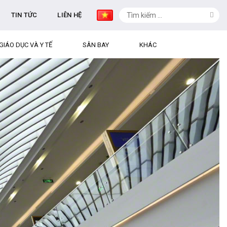
TIN TỨC
LIÊN HỆ
GIÁO DỤC VÀ Y TẾ
SÂN BAY
KHÁC