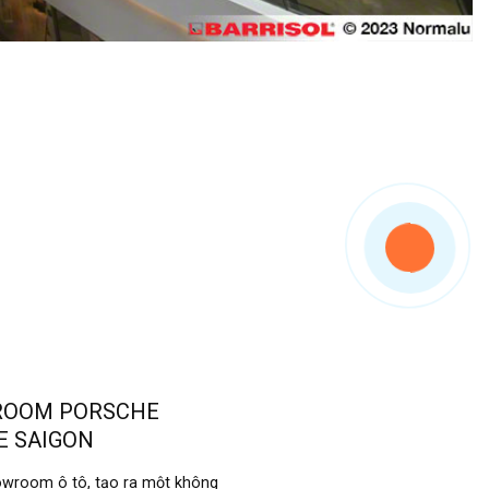
OOM PORSCHE
E SAIGON
owroom ô tô, tạo ra một không