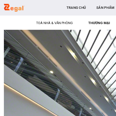
Bỏ
TRANG CHỦ
SẢN PHẨM
qua
nội
dung
TOÀ NHÀ & VĂN PHÒNG
THƯƠNG MẠI