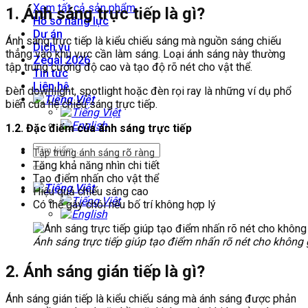
Xem tất cả sản phẩm
1. Ánh sáng trực tiếp là gì?
Hồ sơ năng lực
Dự án
Ánh sáng trực tiếp là kiểu chiếu sáng mà nguồn sáng chiếu
Dịch vụ
thẳng vào khu vực cần làm sáng. Loại ánh sáng này thường
Zegal 2026
tập trung cường độ cao và tạo độ rõ nét cho vật thể.
Tin tức
Liên hệ
Đèn downlight, spotlight hoặc đèn rọi ray là những ví dụ phổ
biến của hệ chiếu sáng trực tiếp.
1.2. Đặc điểm của ánh sáng trực tiếp
Tập trung ánh sáng rõ ràng
Tăng khả năng nhìn chi tiết
Tạo điểm nhấn cho vật thể
Hiệu quả chiếu sáng cao
Có thể gây chói nếu bố trí không hợp lý
Ánh sáng trực tiếp giúp tạo điểm nhấn rõ nét cho không g
2. Ánh sáng gián tiếp là gì?
Ánh sáng gián tiếp là kiểu chiếu sáng mà ánh sáng được phản