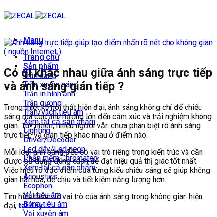
Bỏ
qua
nội
dung
Menu
Trang chủ
Sản phẩm
Có gì khác nhau giữa ánh sáng trực tiếp
Trần căng
và ánh sáng gián tiếp ?
Trần xuyên sáng
Trần in hình ảnh
Trần gương
Trong thiết kế nội thất hiện đại, ánh sáng không chỉ để chiếu
Trần/vách tiêu âm
sáng mà còn ảnh hưởng lớn đến cảm xúc và trải nghiệm không
Xem tất cả sản phẩm
gian. Tuy nhiên, nhiều người vẫn chưa phân biệt rõ ánh sáng
Lighting
trực tiếp và gián tiếp khác nhau ở điểm nào.
Driver/Decoder
Led dây/Led neon
Mỗi loại ánh sáng đều có vai trò riêng trong kiến trúc và cần
Phần mềm Chromateq
được sử dụng đúng cách để đạt hiệu quả thị giác tốt nhất.
Xem tất cả sản phẩm
Việc hiểu rõ đặc điểm của từng kiểu chiếu sáng sẽ giúp không
Acoustics
gian hài hòa, dễ chịu và tiết kiệm năng lượng hơn.
Ecophon
Vải tiêu âm
Tìm hiểu thêm về vai trò của ánh sáng trong không gian hiện
Bông tiêu âm
đại,
tại đây
.
Vải xuyên âm