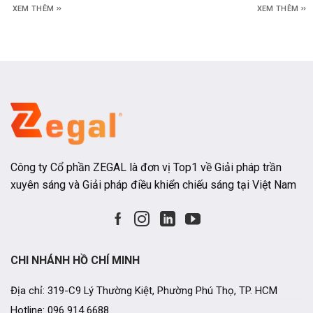
đèn LED đặt phía sau để tạo nên bề mặt phát sáng
thực tế, câu t
XEM THÊM
XEM THÊM
đồng đều. Thay vì chỉ đóng vai trò là một
hoạt động của
Công ty Cổ phần ZEGAL là đơn vị Top1 về Giải pháp trần
xuyên sáng và Giải pháp điều khiển chiếu sáng tại Việt Nam
CHI NHÁNH HỒ CHÍ MINH
Địa chỉ: 319-C9 Lý Thường Kiệt, Phường Phú Thọ, TP. HCM
Hotline: 096 914 6688