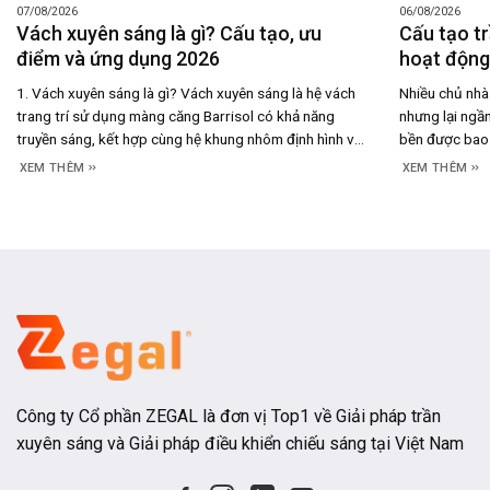
07/08/2026
06/08/2026
Vách xuyên sáng là gì? Cấu tạo, ưu
Cấu tạo tr
điểm và ứng dụng 2026
hoạt động,
1. Vách xuyên sáng là gì? Vách xuyên sáng là hệ vách
Nhiều chủ nhà 
trang trí sử dụng màng căng Barrisol có khả năng
nhưng lại ngần
truyền sáng, kết hợp cùng hệ khung nhôm định hình và
bền được bao 
đèn LED đặt phía sau để tạo nên bề mặt phát sáng
thực tế, câu t
XEM THÊM
XEM THÊM
đồng đều. Thay vì chỉ đóng vai trò là một
hoạt động của
Công ty Cổ phần ZEGAL là đơn vị Top1 về Giải pháp trần
xuyên sáng và Giải pháp điều khiển chiếu sáng tại Việt Nam