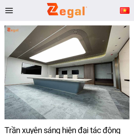
Bỏ
qua
nội
dung
Trần xuyên sáng hiện đại tác động