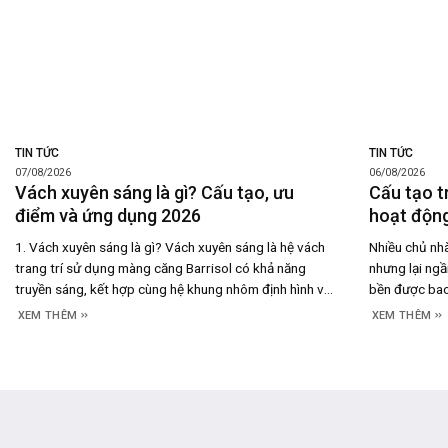
TIN TỨC
TIN TỨC
07/08/2026
06/08/2026
Vách xuyên sáng là gì? Cấu tạo, ưu
Cấu tạo t
điểm và ứng dụng 2026
hoạt động
1. Vách xuyên sáng là gì? Vách xuyên sáng là hệ vách
Nhiều chủ nhà
trang trí sử dụng màng căng Barrisol có khả năng
nhưng lại ngầ
truyền sáng, kết hợp cùng hệ khung nhôm định hình và
bền được bao 
đèn LED đặt phía sau để tạo nên bề mặt phát sáng
thực tế, câu 
XEM THÊM
XEM THÊM
đồng đều. Thay vì chỉ đóng vai trò là một
hoạt động củ