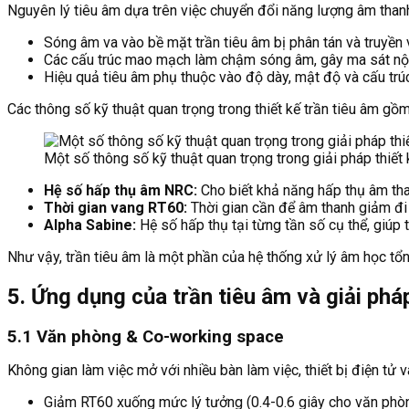
Nguyên lý tiêu âm dựa trên việc chuyển đổi năng lượng âm thanh
Sóng âm va vào bề mặt trần tiêu âm bị phân tán và truyền v
Các cấu trúc mao mạch làm chậm sóng âm, gây ma sát nội 
Hiệu quả tiêu âm phụ thuộc vào độ dày, mật độ và cấu trú
Các thông số kỹ thuật quan trọng trong thiết kế trần tiêu âm gồm
Một số thông số kỹ thuật quan trọng trong giải pháp thiết 
Hệ số hấp thụ âm NRC:
Cho biết khả năng hấp thụ âm tha
Thời gian vang RT60:
Thời gian cần để âm thanh giảm đi 
Alpha Sabine:
Hệ số hấp thụ tại từng tần số cụ thể, giúp t
Như vậy, trần tiêu âm là một phần của hệ thống xử lý âm học tổn
5. Ứng dụng của trần tiêu âm và giải ph
5.1 Văn phòng & Co-working space
Không gian làm việc mở với nhiều bàn làm việc, thiết bị điện tử 
Giảm RT60 xuống mức lý tưởng (0.4-0.6 giây cho văn phòn