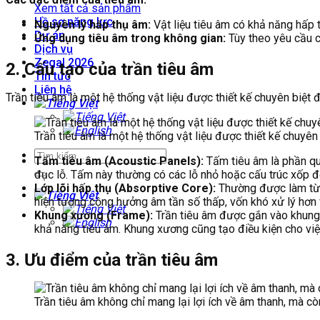
Xem tất cả sản phẩm
Hồ sơ năng lực
Nguyên lý hấp thụ âm:
Vật liệu tiêu âm có khả năng hấp 
Dự án
Ứng dụng tiêu âm trong không gian:
Tùy theo yêu cầu củ
Dịch vụ
Zegal 2026
2. Cấu tạo của trần tiêu âm
Tin tức
Liên hệ
Trần tiêu âm là một hệ thống vật liệu được thiết kế chuyên biệt
Trần tiêu âm là một hệ thống vật liệu được thiết kế chuyê
Tấm tiêu âm (Acoustic Panels):
Tấm tiêu âm là phần qu
đục lỗ. Tấm này thường có các lỗ nhỏ hoặc cấu trúc xốp để
Lớp lõi hấp thụ (Absorptive Core):
Thường được làm từ b
hiện tượng cộng hưởng âm tần số thấp, vốn khó xử lý hơn v
Khung xương (Frame):
Trần tiêu âm được gắn vào khung 
khả năng tiêu âm. Khung xương cũng tạo điều kiện cho việc
3. Ưu điểm của trần tiêu âm
Trần tiêu âm không chỉ mang lại lợi ích về âm thanh, mà 