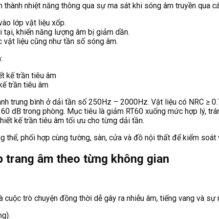
 thành nhiệt năng thông qua sự ma sát khi sóng âm truyền qua cá
ào lớp vật liệu xốp.
tại, khiến năng lượng âm bị giảm dần.
c vật liệu cũng như tần số sóng âm.
:
kế trần tiêu âm
nh trung bình ở dải tần số 250Hz – 2000Hz. Vật liệu có NRC ≥ 0.7
60 dB trong phòng. Mục tiêu là giảm RT60 xuống mức hợp lý, trá
hiết kế trần tiêu âm tối ưu cho từng dải tần.
g thể, phối hợp cùng tường, sàn, cửa và đồ nội thất để kiểm soát 
áp trang âm theo từng không gian
và cuộc trò chuyện đồng thời dễ gây ra nhiễu âm, tiếng vang và sự 
g).