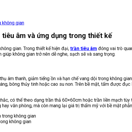
, tiêu âm và ứng dụng trong thiết kế
hông gian. Trong thiết kế hiện đại,
trần tiêu âm
đóng vai trò quan
òn giúp không gian trở nên dễ nghe, sạch sẽ và sang trọng.
p thụ âm thanh, giảm tiếng ồn và hạn chế vang dội trong không gia
oáng, bông thủy tinh hoặc cao su non. Trên bề mặt, tấm được đục
hắc, có thể theo dạng trần thả 60×60cm hoặc trần liền mạch tùy t
g hay văn phòng, mà còn mang lại giá trị thẩm mỹ với bề mặt phẳn
trong không gian