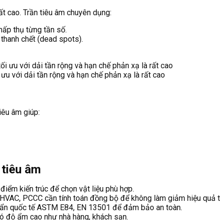
rất cao. Trần tiêu âm chuyên dụng:
hấp thụ từng tần số.
 thanh chết (dead spots).
ưu với dải tần rộng và hạn chế phản xạ là rất cao
iêu âm giúp:
 tiêu âm
iểm kiến trúc để chọn vật liệu phù hợp.
, HVAC, PCCC cần tính toán đồng bộ để không làm giảm hiệu quả t
chuẩn quốc tế ASTM E84, EN 13501 để đảm bảo an toàn.
có độ ẩm cao như nhà hàng, khách sạn.