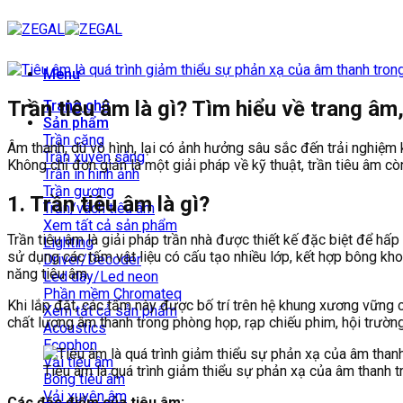
Bỏ
qua
nội
dung
Menu
Trần tiêu âm là gì? Tìm hiểu về trang âm
Trang chủ
Sản phẩm
Trần căng
Âm thanh, dù vô hình, lại có ảnh hưởng sâu sắc đến trải nghiệm k
Trần xuyên sáng
Không chỉ đơn giản là một giải pháp về kỹ thuật, trần tiêu âm c
Trần in hình ảnh
Trần gương
1. Trần tiêu âm là gì?
Trần/vách tiêu âm
Xem tất cả sản phẩm
Trần tiêu âm là giải pháp trần nhà được thiết kế đặc biệt để hấ
Lighting
sử dụng các tấm vật liệu có cấu tạo nhiều lớp, kết hợp bông kh
Driver/Decoder
năng tiêu âm.
Led dây/Led neon
Phần mềm Chromateq
Khi lắp đặt, các tấm này được bố trí trên hệ khung xương vững c
Xem tất cả sản phẩm
chất lượng âm thanh trong phòng họp, rạp chiếu phim, hội trườn
Acoustics
Ecophon
Vải tiêu âm
Tiêu âm là quá trình giảm thiểu sự phản xạ của âm thanh 
Bông tiêu âm
Vải xuyên âm
Các đặc điểm của tiêu âm: