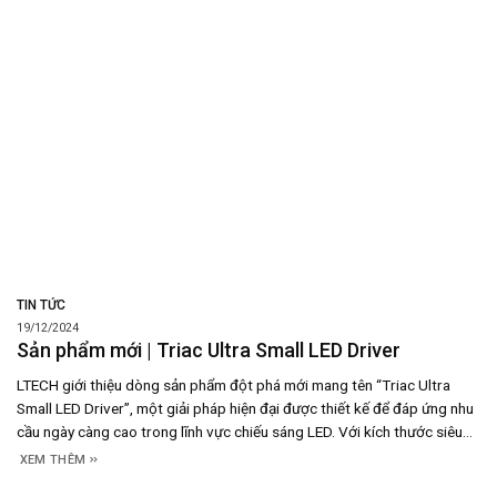
TIN TỨC
19/12/2024
Sản phẩm mới | Triac Ultra Small LED Driver
LTECH giới thiệu dòng sản phẩm đột phá mới mang tên “Triac Ultra
Small LED Driver”, một giải pháp hiện đại được thiết kế để đáp ứng nhu
cầu ngày càng cao trong lĩnh vực chiếu sáng LED. Với kích thước siêu
nhỏ gọn nhưng tích hợp những tính năng vượt trội, sản phẩm này
XEM THÊM