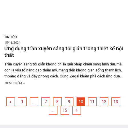
TIN TỨC
15/11/2024
Ứng dụng trần xuyên sáng tối giản trong thiết kế nội
thất
Trần xuyên sáng tối giản không chỉ là giải pháp chiếu sáng hiện đại, mà
còn là yếu tố nâng cao thẩm mỹ, mang đến không gian sống thanh lịch,
thoáng đãng và đầy phong cách. Cùng Zegal khám phá cách ứng dụng
trần xuyên sáng tối giản để tạo nên không gian sống tinh
XEM THÊM
1
…
7
8
9
10
11
12
13
…
15