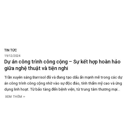
TIN TỨC
19/12/2024
Dự án công trình công cộng – Sự kết hợp hoàn hảo
giữa nghệ thuật và tiện nghi
Trần xuyên sáng Barrisol đã và đang tạo dấu ấn mạnh mẽ trong các dự
án công trình công cộng nhờ vào sự độc đáo, tính thẩm mỹ cao và ứng
dụng linh hoạt. Từ bảo tàng đến bệnh viện, từ trung tâm thương mại
đến khách sạn, Barrisol mang lại những không gian vừa
XEM THÊM