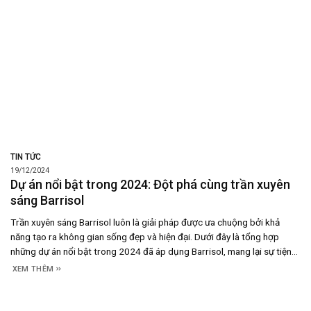
TIN TỨC
19/12/2024
Dự án nổi bật trong 2024: Đột phá cùng trần xuyên
sáng Barrisol
Trần xuyên sáng Barrisol luôn là giải pháp được ưa chuộng bởi khả
năng tạo ra không gian sống đẹp và hiện đại. Dưới đây là tổng hợp
những dự án nổi bật trong 2024 đã áp dụng Barrisol, mang lại sự tiện
nghi và thẩm mỹ tối ưu trong năm 2024. Bệnh viện Phương
XEM THÊM