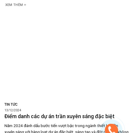
trong ngành. Cùng Zegal điểm qua 5 dự án ngân
XEM THÊM
TIN TỨC
13/12/2024
Điểm danh các dự án trần xuyên sáng đặc biệt
Năm 2024 đánh dấu bước tiến vượt bậc trong ngành thiết kế trần
xuyên sáng với hàng loạt dự án đặc biệt, sáng tạo và đột phá. Từ không