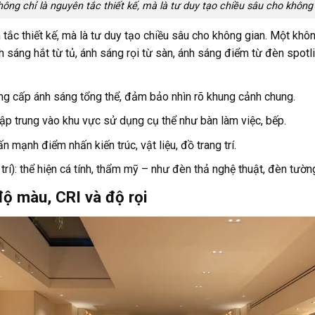
hông chỉ là nguyên tắc thiết kế, mà là tư duy tạo chiều sâu cho không 
tắc thiết kế, mà là tư duy tạo chiều sâu cho không gian. Một khôn
 sáng hắt từ tủ, ánh sáng rọi từ sàn, ánh sáng điểm từ đèn spotli
ung cấp ánh sáng tổng thể, đảm bảo nhìn rõ khung cảnh chung.
tập trung vào khu vực sử dụng cụ thể như bàn làm việc, bếp.
n mạnh điểm nhấn kiến trúc, vật liệu, đồ trang trí.
 trí): thể hiện cá tính, thẩm mỹ – như đèn thả nghệ thuật, đèn tườn
độ màu, CRI và độ rọi