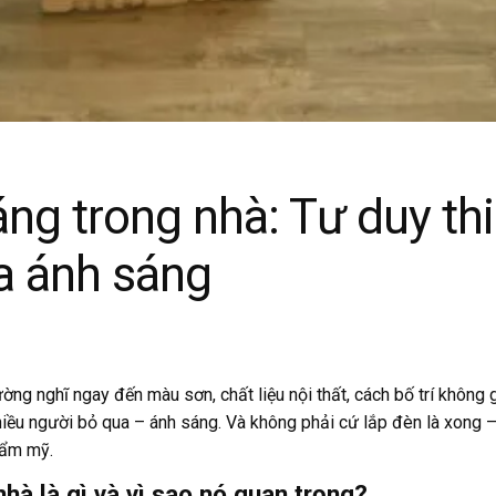
ng trong nhà: Tư duy thi
a ánh sáng
thường nghĩ ngay đến màu sơn, chất liệu nội thất, cách bố trí khôn
iều người bỏ qua – ánh sáng. Và không phải cứ lắp đèn là xong –
hẩm mỹ.
hà là gì và vì sao nó quan trọng?