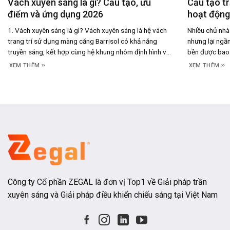
Vách xuyên sáng là gì? Cấu tạo, ưu
Cấu tạo tr
điểm và ứng dụng 2026
hoạt động,
1. Vách xuyên sáng là gì? Vách xuyên sáng là hệ vách
Nhiều chủ nhà 
trang trí sử dụng màng căng Barrisol có khả năng
nhưng lại ngần
truyền sáng, kết hợp cùng hệ khung nhôm định hình và
bền được bao 
đèn LED đặt phía sau để tạo nên bề mặt phát sáng
thực tế, câu t
XEM THÊM
XEM THÊM
đồng đều. Thay vì chỉ đóng vai trò là một
hoạt động của
Công ty Cổ phần ZEGAL là đơn vị Top1 về Giải pháp trần
xuyên sáng và Giải pháp điều khiển chiếu sáng tại Việt Nam