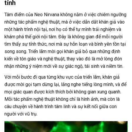
tỉnh
Tâm điểm của Neo Nirvana không nằm ở việc chiêm ngưỡng
những tác phẩm nghệ thuật, mà ở việc dẫn dắt khán giả vào
một hành trình nội tại, nơi họ có thể tự mình trải nghiệm và
khám phá thế giới nội tâm. Đây là không gian để mỗi người
tìm thấy sự tỉnh thức, nơi mà sự hỗn loạn và bình yên tồn tại
song song. Triển lãm mời gọi khán giả bỏ qua những định
kiến về tôn giáo và nghệ thuật, thay vào đó là mở lòng đón
nhận những ý niệm mới về sự giác ngộ, tái sinh và niềm tin.
Với mỗi bước đi qua từng khu vực của triển lãm, khán giả
được mời gọi tạm dừng lại, lắng nghe tiếng lòng mình, và để
mọi giác quan được kích thích bởi không gian xung quanh.
Mỗi tác phẩm nghệ thuật không chỉ là hình ảnh, mà còn là
câu chuyện về hành trình tâm linh và sự kết nối giữa con
người với vũ trụ.