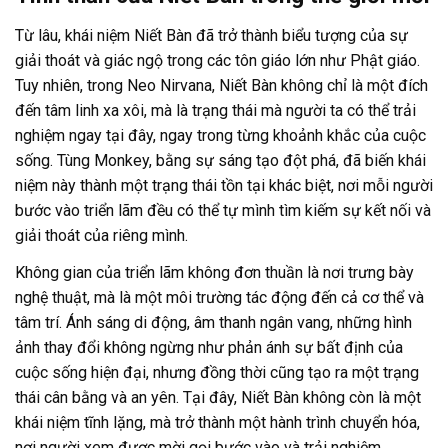
Từ lâu, khái niệm Niết Bàn đã trở thành biểu tượng của sự
giải thoát và giác ngộ trong các tôn giáo lớn như Phật giáo.
Tuy nhiên, trong Neo Nirvana, Niết Bàn không chỉ là một đích
đến tâm linh xa xôi, mà là trạng thái mà người ta có thể trải
nghiệm ngay tại đây, ngay trong từng khoảnh khắc của cuộc
sống. Tùng Monkey, bằng sự sáng tạo đột phá, đã biến khái
niệm này thành một trạng thái tồn tại khác biệt, nơi mỗi người
bước vào triển lãm đều có thể tự mình tìm kiếm sự kết nối và
giải thoát của riêng mình.
Không gian của triển lãm không đơn thuần là nơi trưng bày
nghệ thuật, mà là một môi trường tác động đến cả cơ thể và
tâm trí. Ánh sáng di động, âm thanh ngân vang, những hình
ảnh thay đổi không ngừng như phản ánh sự bất định của
cuộc sống hiện đại, nhưng đồng thời cũng tạo ra một trạng
thái cân bằng và an yên. Tại đây, Niết Bàn không còn là một
khái niệm tĩnh lặng, mà trở thành một hành trình chuyển hóa,
nơi người xem được mời gọi bước vào và trải nghiệm.