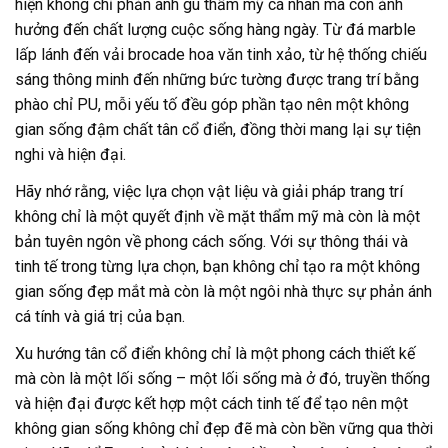
hiện không chỉ phản ánh gu thẩm mỹ cá nhân mà còn ảnh
hưởng đến chất lượng cuộc sống hàng ngày. Từ đá marble
lấp lánh đến vải brocade hoa văn tinh xảo, từ hệ thống chiếu
sáng thông minh đến những bức tường được trang trí bằng
phào chỉ PU, mỗi yếu tố đều góp phần tạo nên một không
gian sống đậm chất tân cổ điển, đồng thời mang lại sự tiện
nghi và hiện đại.
Hãy nhớ rằng, việc lựa chọn vật liệu và giải pháp trang trí
không chỉ là một quyết định về mặt thẩm mỹ mà còn là một
bản tuyên ngôn về phong cách sống. Với sự thông thái và
tinh tế trong từng lựa chọn, bạn không chỉ tạo ra một không
gian sống đẹp mắt mà còn là một ngôi nhà thực sự phản ánh
cá tính và giá trị của bạn.
Xu hướng tân cổ điển không chỉ là một phong cách thiết kế
mà còn là một lối sống – một lối sống mà ở đó, truyền thống
và hiện đại được kết hợp một cách tinh tế để tạo nên một
không gian sống không chỉ đẹp đẽ mà còn bền vững qua thời