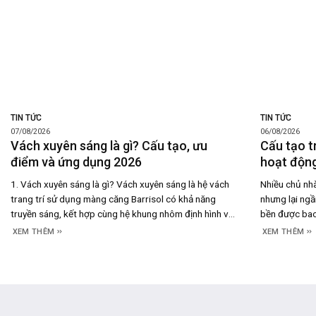
TIN TỨC
TIN TỨC
07/08/2026
06/08/2026
Vách xuyên sáng là gì? Cấu tạo, ưu
Cấu tạo t
điểm và ứng dụng 2026
hoạt động
1. Vách xuyên sáng là gì? Vách xuyên sáng là hệ vách
Nhiều chủ nhà
trang trí sử dụng màng căng Barrisol có khả năng
nhưng lại ngầ
truyền sáng, kết hợp cùng hệ khung nhôm định hình và
bền được bao 
đèn LED đặt phía sau để tạo nên bề mặt phát sáng
thực tế, câu 
XEM THÊM
XEM THÊM
đồng đều. Thay vì chỉ đóng vai trò là một
hoạt động củ