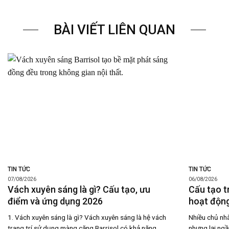
BÀI VIẾT LIÊN QUAN
TIN TỨC
TIN TỨC
07/08/2026
06/08/2026
Vách xuyên sáng là gì? Cấu tạo, ưu
Cấu tạo t
điểm và ứng dụng 2026
hoạt động
1. Vách xuyên sáng là gì? Vách xuyên sáng là hệ vách
Nhiều chủ nhà
trang trí sử dụng màng căng Barrisol có khả năng
nhưng lại ngầ