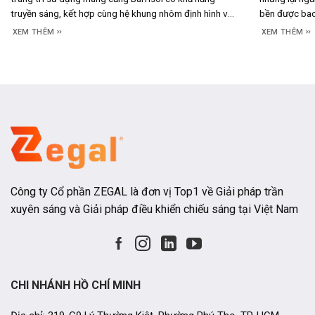
truyền sáng, kết hợp cùng hệ khung nhôm định hình và
bền được bao 
đèn LED đặt phía sau để tạo nên bề mặt phát sáng
thực tế, câu 
XEM THÊM
XEM THÊM
đồng đều. Thay vì chỉ đóng vai trò là một
hoạt động củ
Công ty Cổ phần ZEGAL là đơn vị Top1 về Giải pháp trần
xuyên sáng và Giải pháp điều khiển chiếu sáng tại Việt Nam
CHI NHÁNH HỒ CHÍ MINH