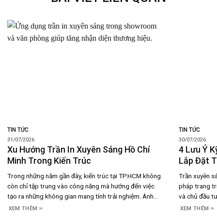
TIN TỨC
TIN TỨC
31/07/2026
30/07/2026
Xu Hướng Trần In Xuyên Sáng Hồ Chí
4 Lưu Ý K
Minh Trong Kiến Trúc
Lắp Đặt 
Trong những năm gần đây, kiến trúc tại TP.HCM không
Trần xuyên s
còn chỉ tập trung vào công năng mà hướng đến việc
pháp trang tr
tạo ra những không gian mang tính trải nghiệm. Ánh
và chủ đầu tư
sáng trở thành một yếu tố thiết kế quan trọng, góp
showroom, kh
XEM THÊM
XEM THÊM
phần định hình cảm xúc, nhận diện thương hiệu và nâng
Không chỉ ma